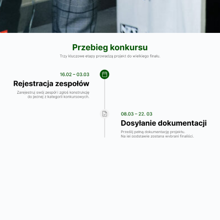
Gotowy by pokazać konstrukcję światu?