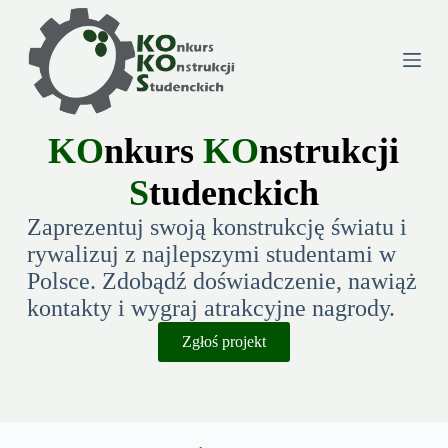
P
r
z
e
j
KO
n
kurs
KO
nstrukcji
d
ź
S
tudenckich
d
Zaprezentuj swoją konstrukcję światu i
o
rywalizuj z najlepszymi studentami w
t
Polsce. Zdobądź doświadczenie, nawiąż
r
kontakty i wygraj atrakcyjne nagrody.
e
Zgłoś projekt
ś
c
i