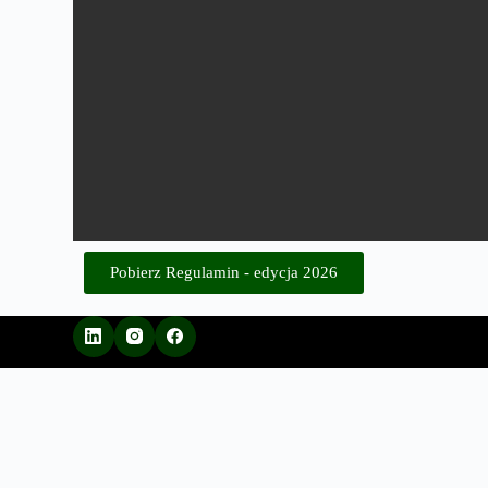
Pobierz Regulamin - edycja 2026
Copyright © 2026 - Motyw
WordPress stworzony przez
CreativeThemes